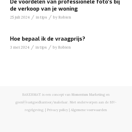
De voordelen van professionele foto’s bij
de verkoop van je woning
/
/
25 juli 2024
in
tips
by
Robien
Hoe bepaal ik de vraagprijs?
/
/
3 mei 2024
in
tips
by
Robien
BAKERMAT. is een concept van
Momentum Marketing
en
geenvastgoedkantoor/makelaar. Niet onderworpen aan de BIV-
regelgeving. |
Privacy policy
|
Algemene voorwaarden